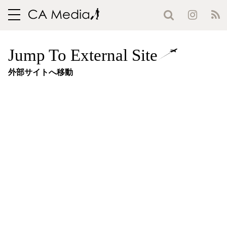
toggle
navigation
Jump To External Site
外部サイトへ移動