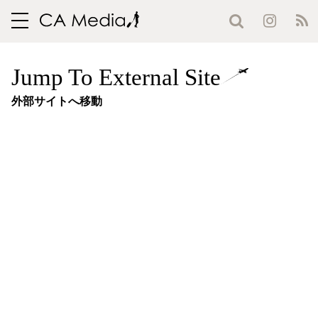
toggle
navigation
Jump To External Site
外部サイトへ移動