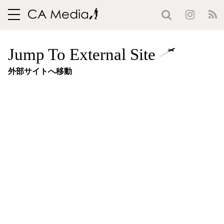
toggle
navigation
Jump To External Site
外部サイトへ移動