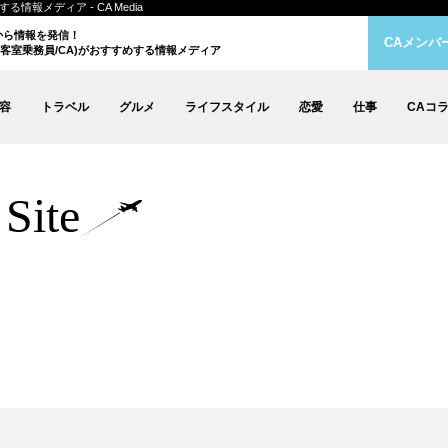
情報メディア - CA Media
クから情報を発信！
CAメンバ
客室乗務員/CA)がおすすめする情報メディア
容
トラベル
グルメ
ライフスタイル
恋愛
仕事
CAコ
Site