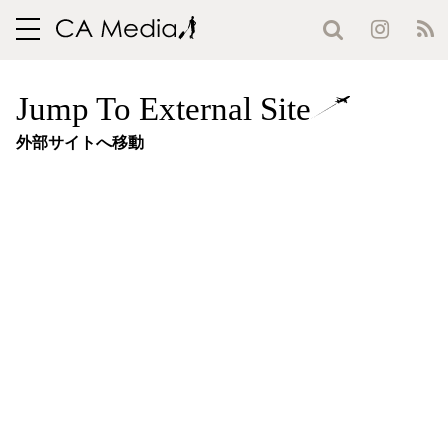
toggle
navigation
Jump To External Site
外部サイトへ移動