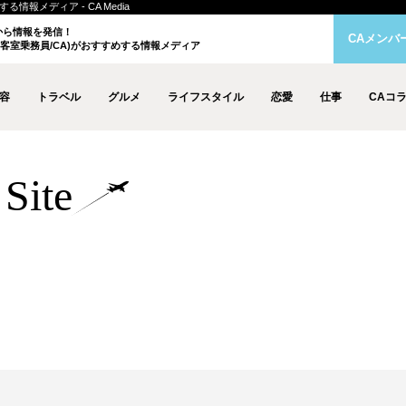
情報メディア - CA Media
クから情報を発信！
CAメンバ
客室乗務員/CA)がおすすめする情報メディア
容
トラベル
グルメ
ライフスタイル
恋愛
仕事
CAコ
Site