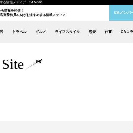
情報メディア - CA Media
クから情報を発信！
CAメンバ
客室乗務員/CA)がおすすめする情報メディア
容
トラベル
グルメ
ライフスタイル
恋愛
仕事
CAコ
Site