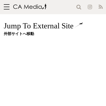
toggle
navigation
Jump To External Site
外部サイトへ移動