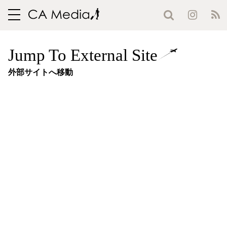
toggle
navigation
Jump To External Site
外部サイトへ移動