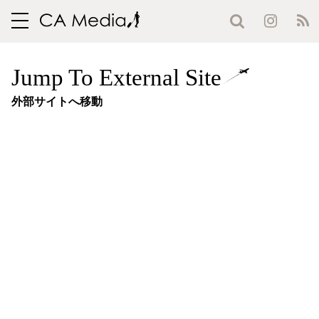
toggle
navigation
Jump To External Site
外部サイトへ移動