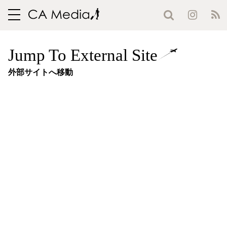
toggle
navigation
Jump To External Site
外部サイトへ移動