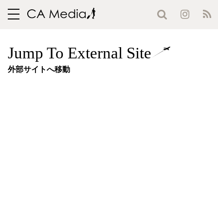
toggle
navigation
Jump To External Site
外部サイトへ移動