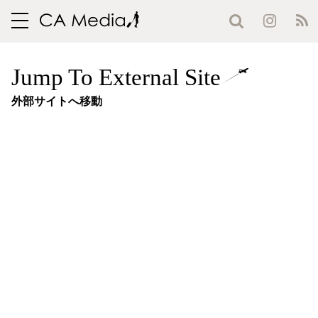
toggle
navigation
Jump To External Site
外部サイトへ移動