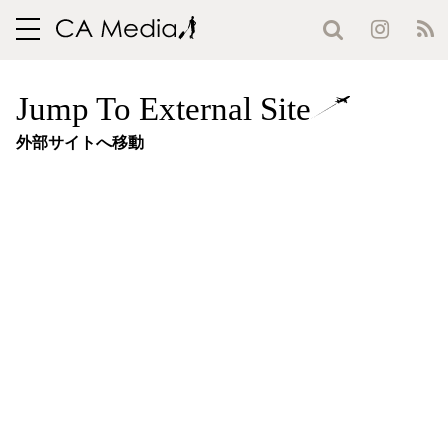
toggle
navigation
Jump To External Site
外部サイトへ移動