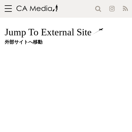
toggle
navigation
Jump To External Site
外部サイトへ移動