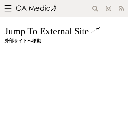
toggle
navigation
Jump To External Site
外部サイトへ移動