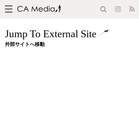
toggle
navigation
Jump To External Site
外部サイトへ移動