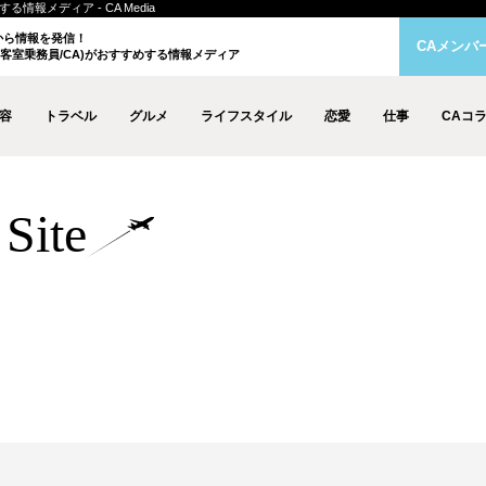
情報メディア - CA Media
クから情報を発信！
CAメンバ
客室乗務員/CA)がおすすめする情報メディア
容
トラベル
グルメ
ライフスタイル
恋愛
仕事
CAコ
Site