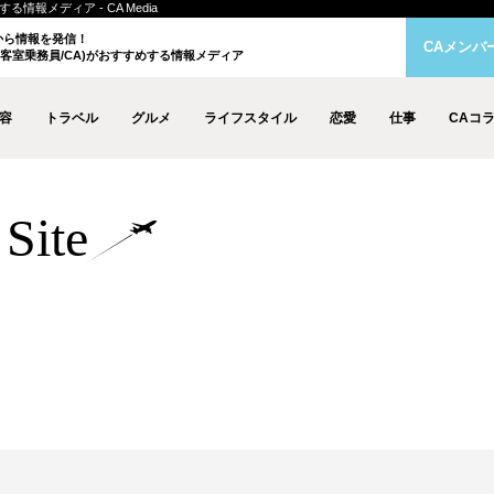
情報メディア - CA Media
クから情報を発信！
CAメンバ
客室乗務員/CA)がおすすめする情報メディア
容
トラベル
グルメ
ライフスタイル
恋愛
仕事
CAコ
Site