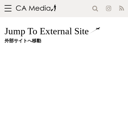
toggle
navigation
Jump To External Site
外部サイトへ移動