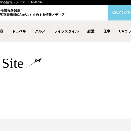
情報メディア - CA Media
クから情報を発信！
CAメンバ
客室乗務員/CA)がおすすめする情報メディア
容
トラベル
グルメ
ライフスタイル
恋愛
仕事
CAコ
Site