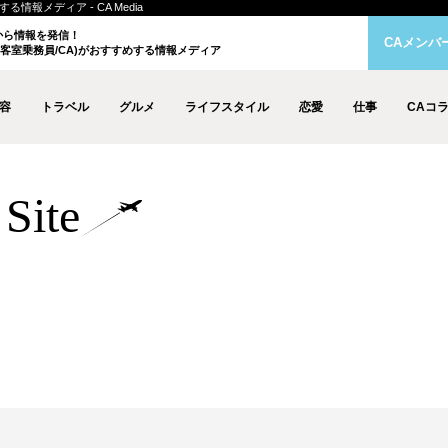
情報メディア - CA Media
クから情報を発信！
CAメンバ
客室乗務員/CA)がおすすめする情報メディア
容
トラベル
グルメ
ライフスタイル
恋愛
仕事
CAコ
Site