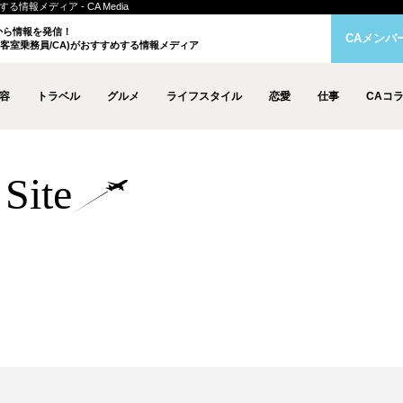
情報メディア - CA Media
クから情報を発信！
CAメンバ
客室乗務員/CA)がおすすめする情報メディア
容
トラベル
グルメ
ライフスタイル
恋愛
仕事
CAコ
Site