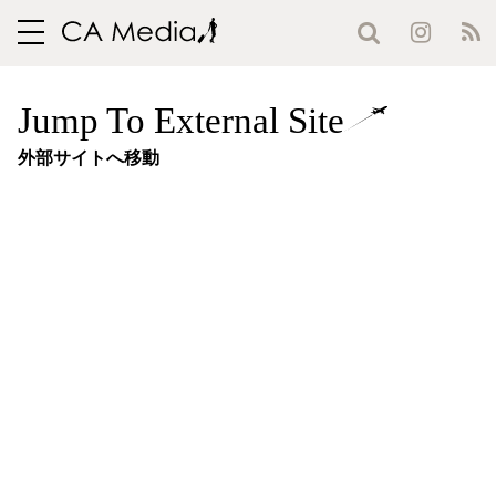
toggle
navigation
Jump To External Site
外部サイトへ移動