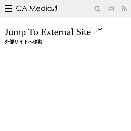
toggle
navigation
Jump To External Site
外部サイトへ移動