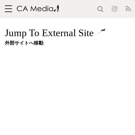
toggle
navigation
Jump To External Site
外部サイトへ移動