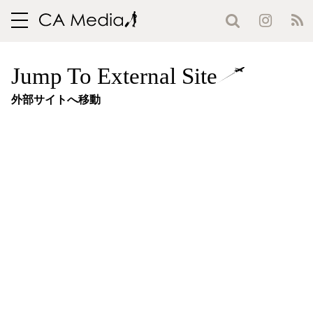
toggle
navigation
Jump To External Site
外部サイトへ移動