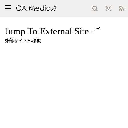
toggle
navigation
Jump To External Site
外部サイトへ移動