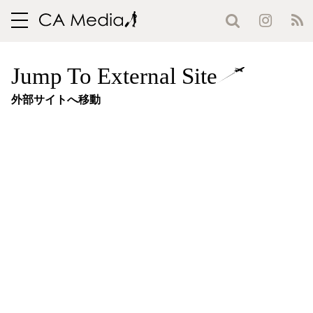
toggle
navigation
Jump To External Site
外部サイトへ移動