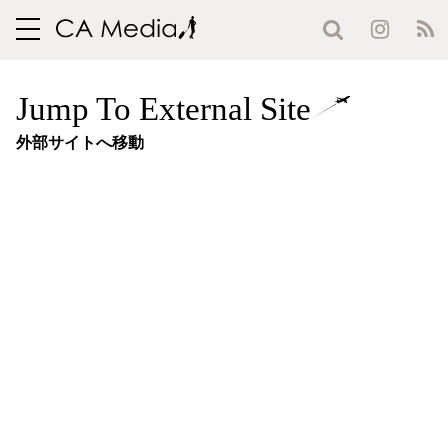
toggle
navigation
Jump To External Site
外部サイトへ移動