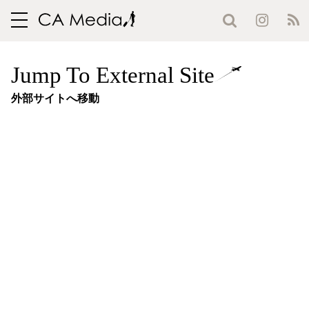
toggle
navigation
Jump To External Site
外部サイトへ移動