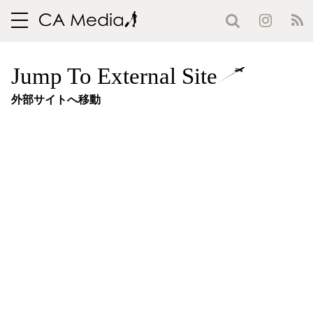
toggle
navigation
Jump To External Site
外部サイトへ移動