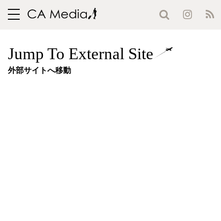
toggle
navigation
Jump To External Site
外部サイトへ移動