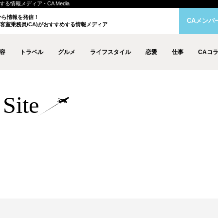
情報メディア - CA Media
クから情報を発信！
CAメンバ
客室乗務員/CA)がおすすめする情報メディア
容
トラベル
グルメ
ライフスタイル
恋愛
仕事
CAコ
Site