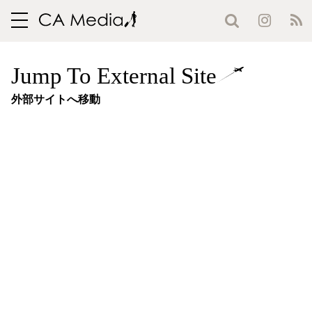
toggle
navigation
Jump To External Site
外部サイトへ移動