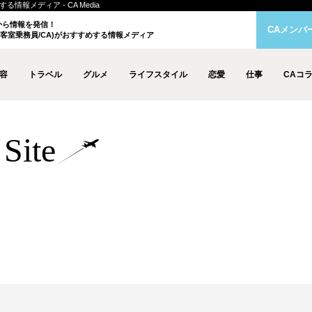
情報メディア - CA Media
クから情報を発信！
CAメンバ
客室乗務員/CA)がおすすめする情報メディア
容
トラベル
グルメ
ライフスタイル
恋愛
仕事
CAコ
Site