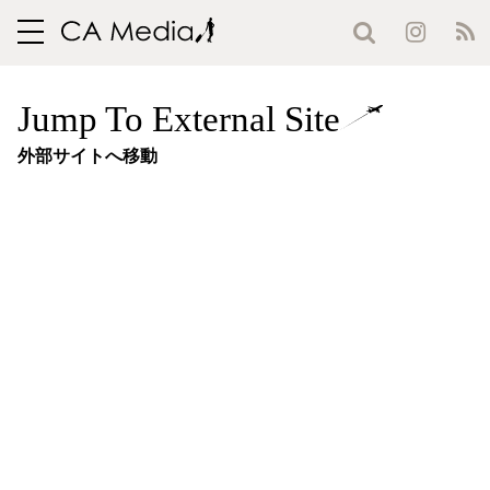
toggle
navigation
Jump To External Site
外部サイトへ移動