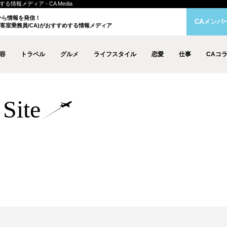
情報メディア - CA Media
クから情報を発信！
CAメンバ
客室乗務員/CA)がおすすめする情報メディア
容
トラベル
グルメ
ライフスタイル
恋愛
仕事
CAコ
Site