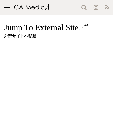
toggle
navigation
Jump To External Site
外部サイトへ移動