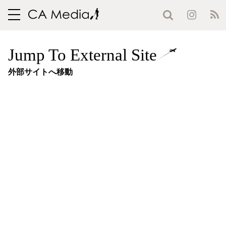
toggle
navigation
Jump To External Site
外部サイトへ移動