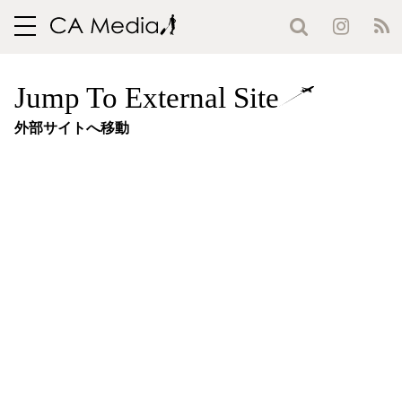
toggle
navigation
Jump To External Site
外部サイトへ移動