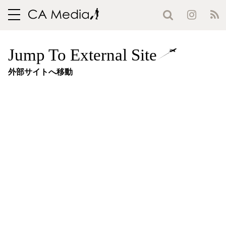
toggle
navigation
Jump To External Site
外部サイトへ移動