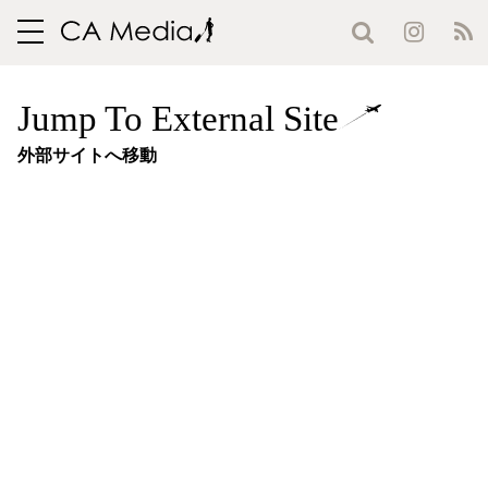
toggle
navigation
Jump To External Site
外部サイトへ移動