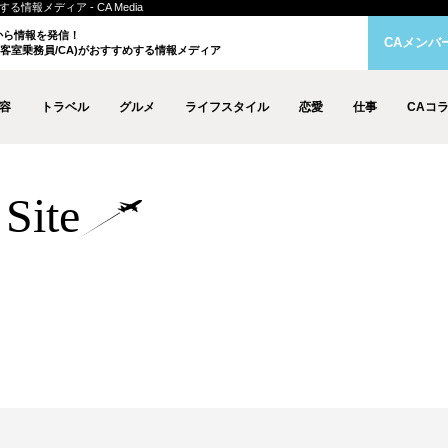
情報メディア - CA Media
クから情報を発信！
CAメンバ
客室乗務員/CA)がおすすめする情報メディア
容
トラベル
グルメ
ライフスタイル
恋愛
仕事
CAコ
Site