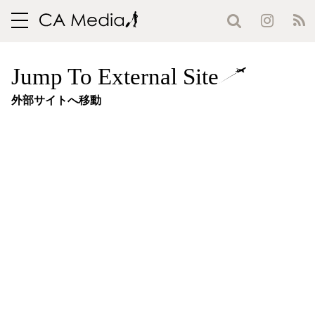
toggle
navigation
Jump To External Site
外部サイトへ移動