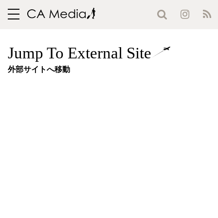
toggle
navigation
Jump To External Site
外部サイトへ移動