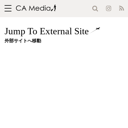
toggle
navigation
Jump To External Site
外部サイトへ移動