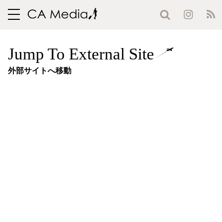
toggle
navigation
Jump To External Site
外部サイトへ移動