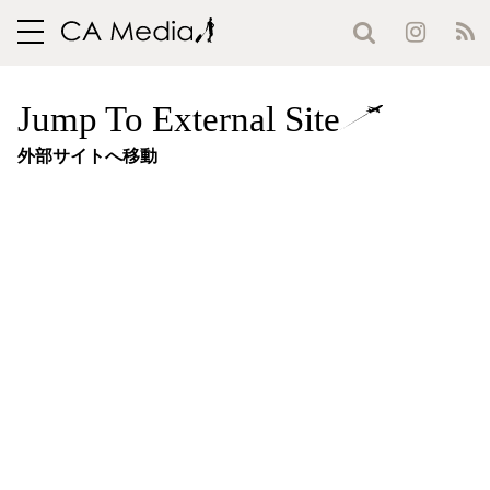
toggle
navigation
Jump To External Site
外部サイトへ移動