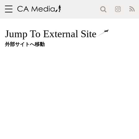
toggle
navigation
Jump To External Site
外部サイトへ移動